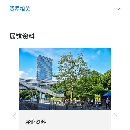
贸易相关
展馆资料
上
下
展馆资料
一
一
旅
步
步