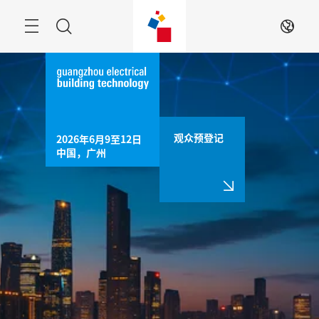
跳
过
菜
搜
ZH
单
索
观众预登记
2026年6月9至12日

中国，广州