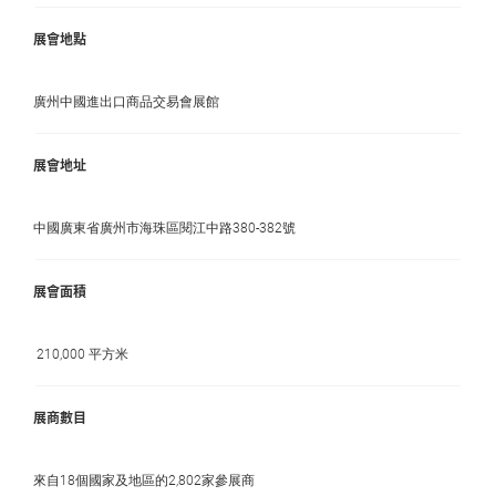
展會地點
廣州中國進出口商品交易會展館
展會地址
中國廣東省廣州市海珠區閱江中路380-382號
展會面積
210,000 平方米
展商數目
來自18個國家及地區的2,802家參展商