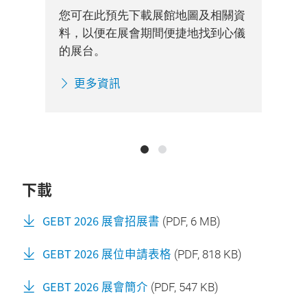
您可在此預先下載展館地圖及相關資
交通
您
料，以便在展會期間便捷地找到心儀
的重
信
的展台。
氣技
要
術
更多資訊
下載
GEBT 2026 展會招展書
(
PDF
, 6 MB)
GEBT 2026 展位申請表格
(
PDF
, 818 KB)
GEBT 2026 展會簡介
(
PDF
, 547 KB)