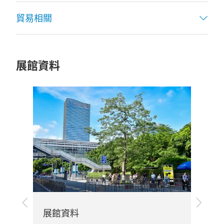
貿易相關
展館資料
上
下
展館資料
一
一
旅
步
步